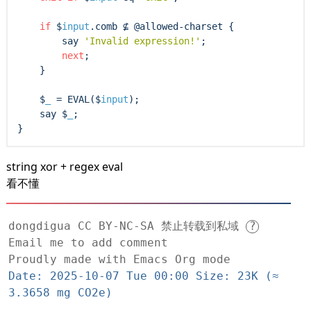
if
 $
input
.comb ⊈ @
allowed
-charset {

        say 
'Invalid expression!'
;

next
;

    }

    $
_
 = EVAL($
input
);

    say $
_
;

string xor + regex eval
看不懂
dongdigua CC BY-NC-SA 禁止转载到私域
?
Email me to add comment
Proudly made with Emacs Org mode
Date: 2025-10-07 Tue 00:00 Size: 23K (≈
3.3658 mg CO2e)