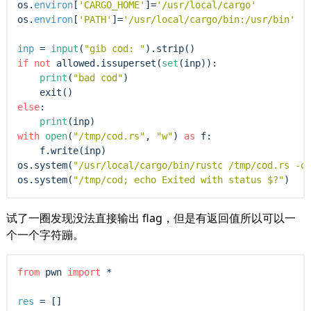
os.
environ
[
'CARGO_HOME'
]
=
'/usr/local/cargo'
os.
environ
[
'PATH'
]
=
'/usr/local/cargo/bin:/usr/bin'
inp
=
input
(
"gib cod: "
if
not
 allowed.issuperset(
set
(inp)):

print
(
"bad cod"
)

exit
else
:

print
with
open
(
"/tmp/cod.rs"
, 
"w"
) 
as
 f:

    f.write(inp)

os.system(
"/usr/local/cargo/bin/rustc /tmp/cod.rs -o
os.system(
"/tmp/cod; echo Exited with status $?"
试了一圈发现没法直接输出 flag，但是有返回值所以可以一
个一个字符蹦。
from
 pwn 
import
*
res
=
 []
