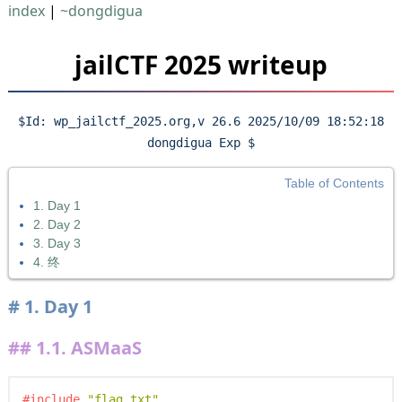
index
|
~dongdigua
jailCTF 2025 writeup
$Id: wp_jailctf_2025.org,v 26.6 2025/10/09 18:52:18
dongdigua Exp $
Table of Contents
1. Day 1
2. Day 2
3. Day 3
4. 终
1.
Day 1
1.1.
ASMaaS
#include
"flag.txt"