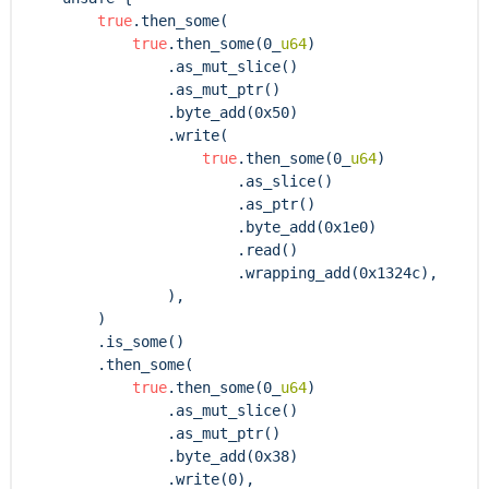
true
.then_some(

true
.then_some(0_
u64
)

                .as_mut_slice()

                .as_mut_ptr()

                .byte_add(0x50)

                .write(

true
.then_some(0_
u64
)

                        .as_slice()

                        .as_ptr()

                        .byte_add(0x1e0)

                        .read()

                        .wrapping_add(0x1324c),

                ),

        )

        .is_some()

        .then_some(

true
.then_some(0_
u64
)

                .as_mut_slice()

                .as_mut_ptr()

                .byte_add(0x38)

                .write(0),
