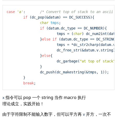
case
'a'
:       
/* 
Convert top of stack to an ascii 
if
 (dc_pop(&datum) == DC_SUCCESS){

char
tmps
;

if
 (datum.dc_type == DC_NUMBER){

                        tmps = (
char
) dc_num2int(datu
                }
else
if
 (datum.dc_type == DC_STRING)
                        tmps = *dc_str2charp(datum.v.
                        dc_free_str(&datum.v.string);
                }
else
{

                        dc_garbage(
"at top of stack"
,
                }

                dc_push(dc_makestring(&tmps, 1));

        }

break
指令可以 pop 一个 string 当作 macro 执行
x
理论成立，实践开始！
由于字符限制不能输入数字，但可以平方再
开方，一次不
v