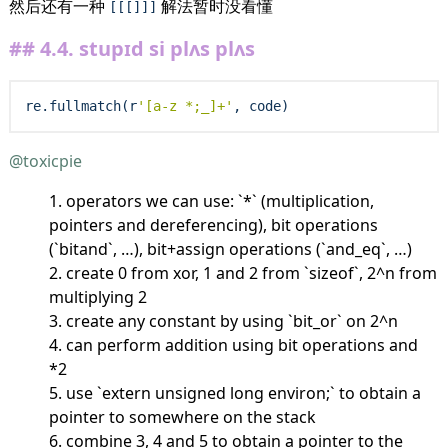
然后还有一种
解法暂时没看懂
[[[]]]
4.4.
stupɪd si plʌs plʌs
re.fullmatch(r
'[a-z *;_]+'
@toxicpie
operators we can use: `*` (multiplication,
pointers and dereferencing), bit operations
(`bitand`, …), bit+assign operations (`and_eq`, …)
create 0 from xor, 1 and 2 from `sizeof`, 2^n from
multiplying 2
create any constant by using `bit_or` on 2^n
can perform addition using bit operations and
*2
use `extern unsigned long environ;` to obtain a
pointer to somewhere on the stack
combine 3, 4 and 5 to obtain a pointer to the