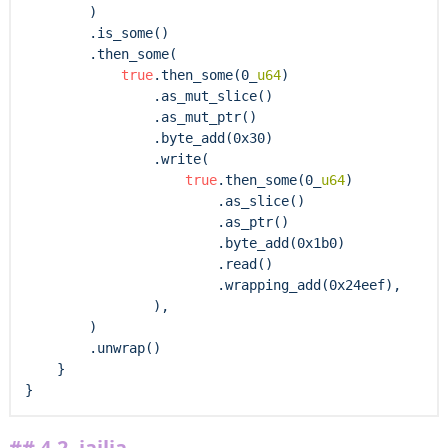
        )

        .is_some()

        .then_some(

true
.then_some(0_
u64
)

                .as_mut_slice()

                .as_mut_ptr()

                .byte_add(0x30)

                .write(

true
.then_some(0_
u64
)

                        .as_slice()

                        .as_ptr()

                        .byte_add(0x1b0)

                        .read()

                        .wrapping_add(0x24eef),

                ),

        )

        .unwrap()

    }

4.2.
jailia