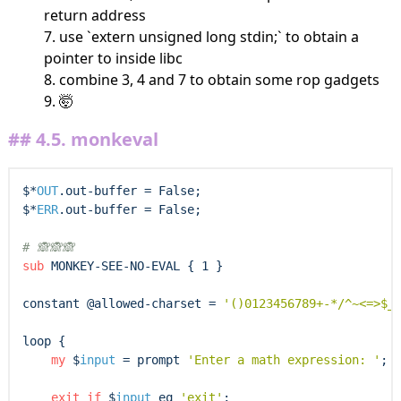
return address
use `extern unsigned long stdin;` to obtain a
pointer to inside libc
combine 3, 4 and 7 to obtain some rop gadgets
🤯
4.5.
monkeval
$*
OUT
.out-buffer = False;

$*
ERR
.out-buffer = False;

# 
sub
MONKEY
-SEE-NO-EVAL { 1 }

constant @
allowed
-charset = 
'()0123456789+-*/^~<=>$_
loop {

my
 $
input
 = prompt 
'Enter a math expression: '
;

exit
if
 $
input
 eq 
'exit'
;
