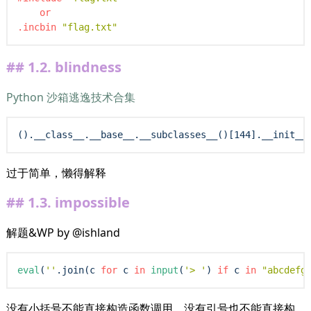
or
.incbin
"flag.txt"
1.2.
blindness
Python 沙箱逃逸技术合集
().__class__.__base__.__subclasses__()[144].__init__
过于简单，懒得解释
1.3.
impossible
解题&WP by @ishland
eval
(
''
.join(c 
for
 c 
in
input
(
'> '
) 
if
 c 
in
"abcdefg
没有小括号不能直接构造函数调用，没有引号也不能直接构