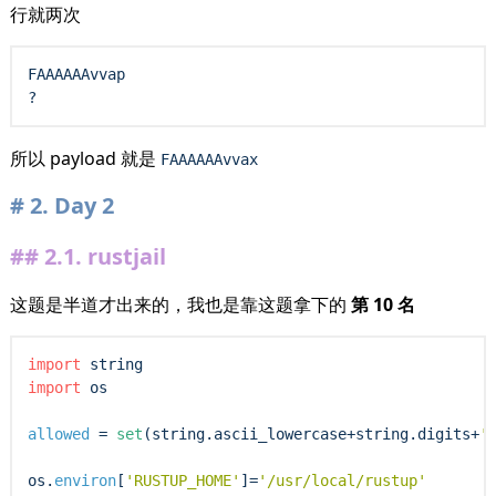
行就两次
FAAAAAAvvap

所以 payload 就是
FAAAAAAvvax
2.
Day 2
2.1.
rustjail
这题是半道才出来的，我也是靠这题拿下的
第 10 名
import
import
 os

allowed
=
set
(string.ascii_lowercase
+
string.digits
+
'
os.
environ
[
'RUSTUP_HOME'
]
=
'/usr/local/rustup'