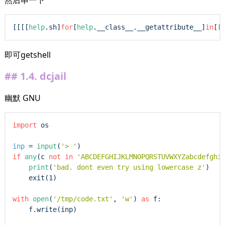
然后串一下
[[[[
help
.sh]
for
[
help
.__class__.__getattribute__]
in
[[
即可getshell
1.4.
dcjail
幽默 GNU
import
 os

inp
=
input
(
'> '
if
any
(c 
not
in
'ABCDEFGHIJKLMNOPQRSTUVWXYZabcdefghi
print
(
'bad. dont even try using lowercase z'
)

exit
(1)

with
open
(
'/tmp/code.txt'
, 
'w'
) 
as
 f:

    f.write(inp)
